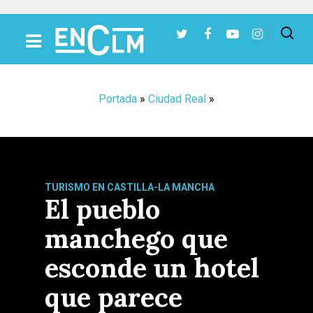
Presiona Intro para buscar o ESC para cerrar
Portada
»
Ciudad Real
»
TURISMO EN CASTILLA-LA MANCHA
El pueblo
manchego que
esconde un hotel
que parece