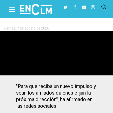
Etiqueta:
Vicente
Aroca
viernes, 7 de agosto de 2026
Presiona Intro para buscar o ESC para cerrar
Vicente Aroca, presidente del PP de
Albacete, no optará a la reelección
"Para que reciba un nuevo impulso y
sean los afiliados quienes elijan la
próxima dirección", ha afirmado en
las redes sociales