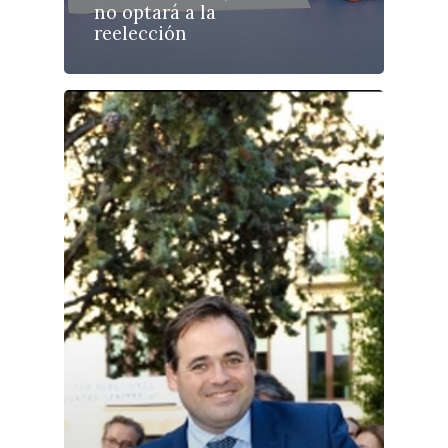
Planeta Rural
no optará a la
reelección
Especiales
Política
Galerías