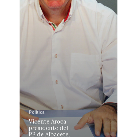
Castilla-La Manch
Toledo
Sanidad
Ciudad Real
Economía
Albacete
Educación
Cuenca
Cultura
Guadalajara
Deportes
Talavera
Política
Sucesos
Vicente Aroca,
Medio Ambiente
presidente del
PP de Albacete,