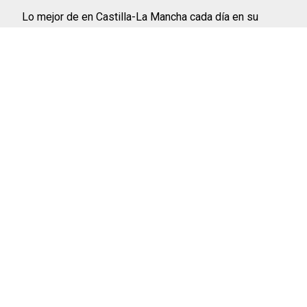
Lo mejor de en Castilla-La Mancha cada día en su
correo
INSCRIBIRME
©2026 ENCASTILLALAMANCHA.ES
AVISO LEGAL
POLÍTICA DE PRIVACIDAD
POLÍTICA DE COOKIES
QUIÉNES SOMOS