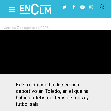
Etiqueta:
VIII
Torneo
de
viernes, 7 de agosto de 2026
Tenis
Presiona Intro para buscar o ESC para cerrar
de
Mesa
David de la Cruz y Sonia Ruiz ganaron la
carrera del Corpus de Toledo
Fue un intenso fin de semana
deportivo en Toledo, en el que ha
habido atletismo, tenis de mesa y
fútbol sala