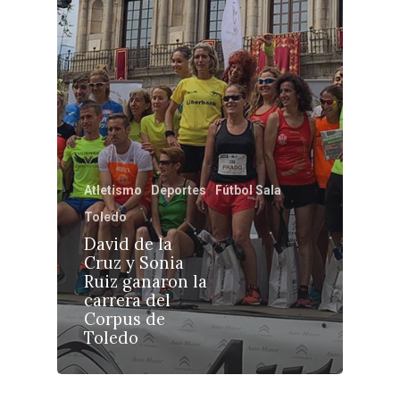
Toledo
Sanidad
Ciudad Real
Economía
Albacete
Educación
Cuenca
Cultura
Guadalajara
Deportes
Talavera
Atletismo
Deportes
Fútbol Sala
Sucesos
Toledo
Medio Ambiente
David de la
Cruz y Sonia
Planeta Rural
Ruiz ganaron la
carrera del
Especiales
Corpus de
Política
Toledo
Galerías