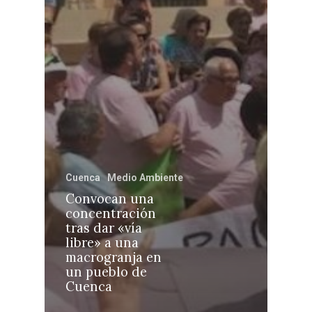
Castilla-La Manch
Toledo
Sanidad
Ciudad Real
Economía
Cuenca
Medio Ambiente
Albacete
Convocan una
Educación
concentración
Cuenca
tras dar «vía
Cultura
libre» a una
Guadalajara
macrogranja en
Deportes
Talavera
un pueblo de
Cuenca
Sucesos