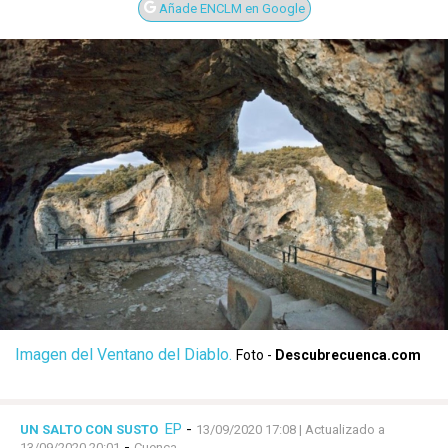
Añade ENCLM en Google
Imagen del Ventano del Diablo.
Foto -
Descubrecuenca.com
EP
-
UN SALTO CON SUSTO
13/09/2020 17:08
| Actualizado a
-
13/09/2020 20:01
Cuenca