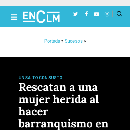
Presiona Intro para buscar o ESC para cerrar
Portada
»
Sucesos
»
UN SALTO CON SUSTO
Rescatan a una
mujer herida al
hacer
barranquismo en