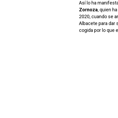
Así lo ha manifest
Zornoza
, quien h
2020, cuando se an
Albacete para dar 
cogida por lo que e