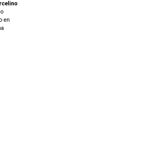
celino
ño
o en
na