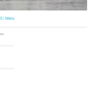
EFE/ Manu
ete