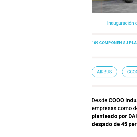
Inauguración d
109 COMPONEN SU PLA
AIRBUS
CCO
Desde
COOO Indus
empresas como de l
planteado por D
despido de 45 pe