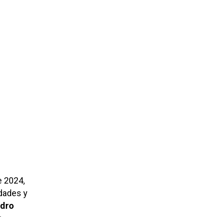
e 2024,
idades y
dro