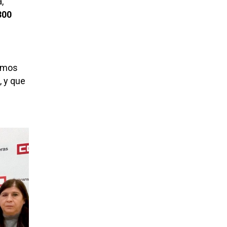
,
300
ramos
, y que