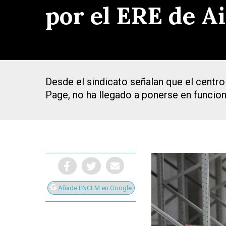
por el ERE de A
Desde el sindicato señalan que el centro 
Page, no ha llegado a ponerse en funcio
Añade ENCLM en Google
Presiona Intro para buscar o ESC para cerrar