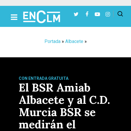
Presiona Intro para buscar o ESC para cerrar
Portada
»
Albacete
»
CON ENTRADA GRATUITA
El BSR Amiab
Albacete y al C.D.
Murcia BSR se
medirán el