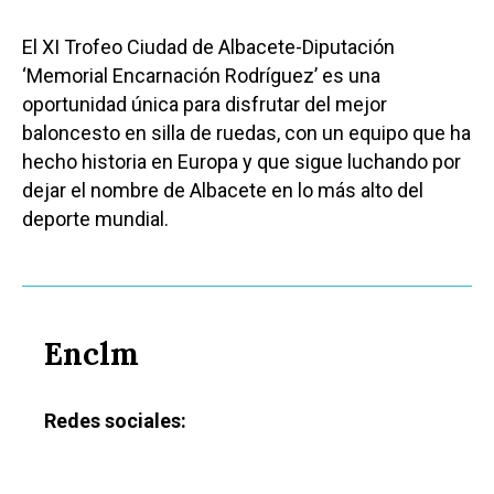
El XI Trofeo Ciudad de Albacete-Diputación
‘Memorial Encarnación Rodríguez’ es una
oportunidad única para disfrutar del mejor
baloncesto en silla de ruedas, con un equipo que ha
hecho historia en Europa y que sigue luchando por
dejar el nombre de Albacete en lo más alto del
deporte mundial.
Castilla-La Manch
Toledo
Sanidad
Enclm
Ciudad Real
Economía
Albacete
Redes sociales:
Educación
Cuenca
Cultura