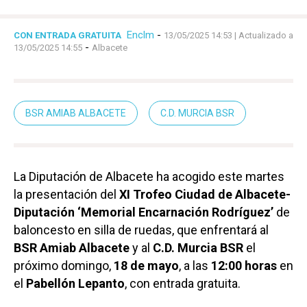
Enclm
-
CON ENTRADA GRATUITA
13/05/2025 14:53
| Actualizado a
-
13/05/2025 14:55
Albacete
BSR AMIAB ALBACETE
C.D. MURCIA BSR
La Diputación de Albacete ha acogido este martes
la presentación del
XI Trofeo Ciudad de Albacete-
Diputación ‘Memorial Encarnación Rodríguez’
de
baloncesto en silla de ruedas, que enfrentará al
BSR Amiab Albacete
y al
C.D. Murcia BSR
el
próximo domingo,
18 de mayo
, a las
12:00 horas
en
el
Pabellón Lepanto
, con entrada gratuita.