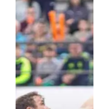
Medio Ambiente
Planeta Rural
Especiales
Política
Galerías