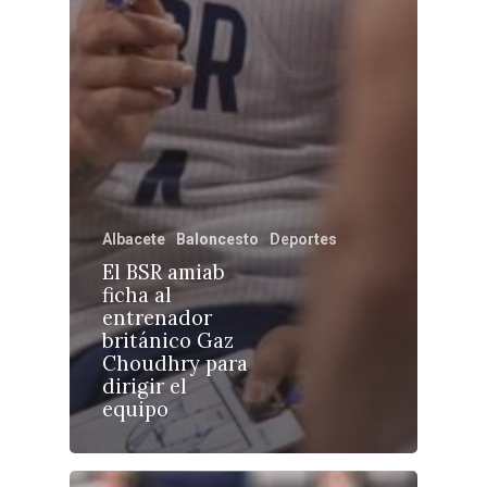
Castilla-La Manch
Toledo
Sanidad
Albacete
Baloncesto
Deportes
Ciudad Real
Economía
El BSR amiab
ficha al
Albacete
Educación
entrenador
Cuenca
británico Gaz
Cultura
Choudhry para
Guadalajara
dirigir el
Deportes
Talavera
equipo
Sucesos