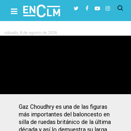
Etiqueta:
BSR
Amiab
Albacete
sábado, 8 de agosto de 2026
Presiona Intro para buscar o ESC para cerrar
El BSR amiab ficha al entrenador
británico Gaz Choudhry para dirigir el
equipo
Gaz Choudhry es una de las figuras
más importantes del baloncesto en
silla de ruedas británico de la última
década y así lo demuestra su larga