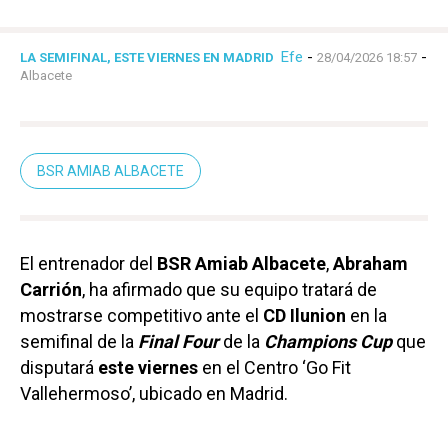
Efe
-
-
LA SEMIFINAL, ESTE VIERNES EN MADRID
28/04/2026 18:57
Albacete
BSR AMIAB ALBACETE
El entrenador del
BSR Amiab Albacete
,
Abraham
Carrión
, ha afirmado que su equipo tratará de
mostrarse competitivo ante el
CD Ilunion
en la
semifinal de la
Final Four
de la
Champions Cup
que
disputará
este viernes
en el Centro ‘Go Fit
Vallehermoso’, ubicado en Madrid.