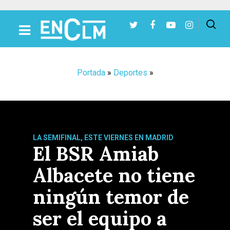
Presiona Intro para buscar o ESC para cerrar
Portada
»
Deportes
»
LA SEMIFINAL, ESTE VIERNES EN MADRID
El BSR Amiab
Albacete no tiene
ningún temor de
ser el equipo a