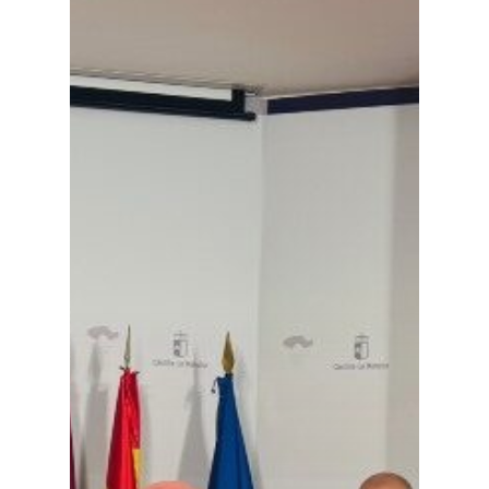
Planeta Rural
Especiales
Política
Galerías