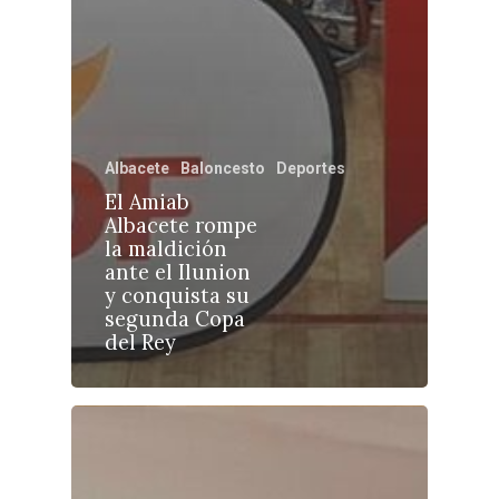
Castilla-La Manch
Albacete
Baloncesto
Deportes
Toledo
Sanidad
El Amiab
Albacete rompe
Ciudad Real
Economía
la maldición
ante el Ilunion
Albacete
Educación
y conquista su
Cuenca
segunda Copa
Cultura
del Rey
Guadalajara
Deportes
Talavera
Sucesos
Medio Ambiente