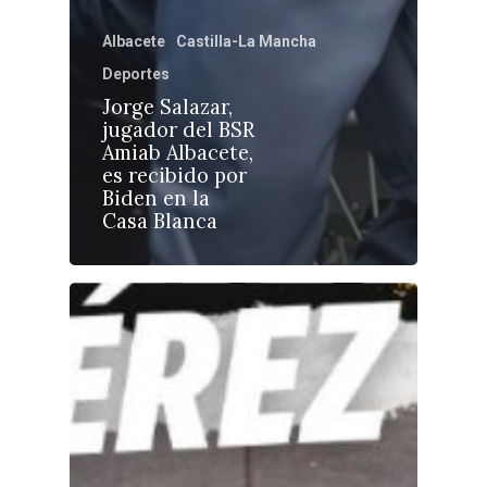
Albacete
Castilla-La Mancha
Deportes
Jorge Salazar,
Castilla-La Manch
jugador del BSR
Toledo
Sanidad
Amiab Albacete,
es recibido por
Ciudad Real
Economía
Biden en la
Casa Blanca
Albacete
Educación
Cuenca
Cultura
Guadalajara
Deportes
Talavera
Sucesos
Medio Ambiente
Planeta Rural