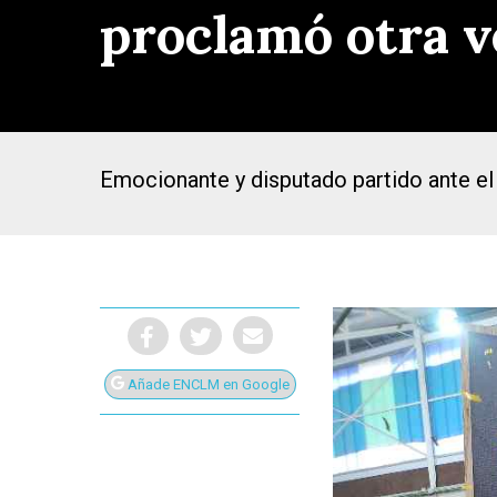
proclamó otra 
Emocionante y disputado partido ante el 
Añade ENCLM en Google
Presiona Intro para buscar o ESC para cerrar