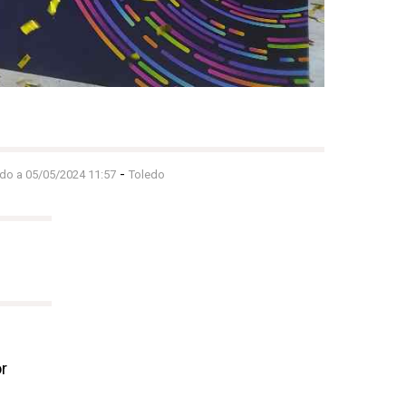
-
ado a 05/05/2024 11:57
Toledo
or