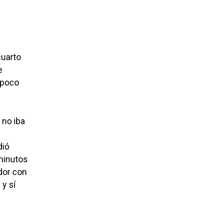
cuarto
e
 poco
 no iba
dió
 minutos
dor con
 y sí