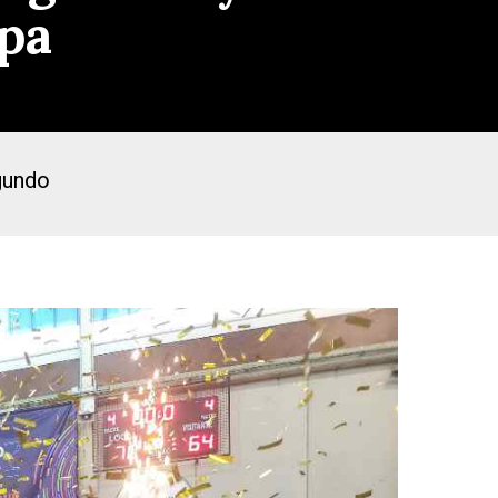
pa
egundo