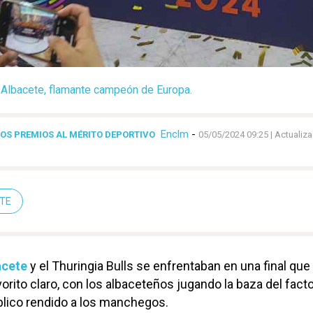
Albacete, flamante campeón de Europa.
Enclm
-
OS PREMIOS AL MÉRITO DEPORTIVO
05/05/2024 09:25
| Actualiz
TE
acete
y el Thuringia Bulls se enfrentaban en una final que
rito claro, con los albaceteños jugando la baza del fact
blico rendido a los manchegos.