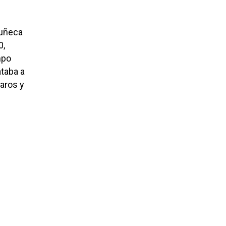
muñeca
0,
mpo
ataba a
 aros y