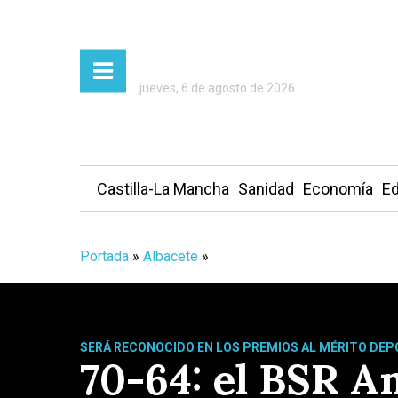
jueves, 6 de agosto de 2026
Castilla-La Mancha
Sanidad
Economía
Ed
Portada
»
Albacete
»
SERÁ RECONOCIDO EN LOS PREMIOS AL MÉRITO DEP
70-64: el BSR A