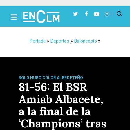
Presiona Intro para buscar o ESC para cerrar
Portada
»
Deportes
»
Baloncesto
»
SOLO HUBO COLOR ALBECETEÑO
81-56: El BSR
Amiab Albacete,
a la final de la
‘Champions’ tras