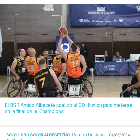
El BSR Amiab Albacete apalizó al CD Illunion para meterse
en la final de la 'Champions'.
Ramón De Juan
-
SOLO HUBO COLOR ALBECETEÑO
04/05/2024