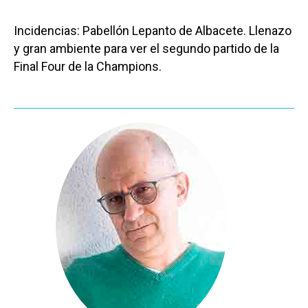
Castilla-La Manch
Toledo
Sanidad
Incidencias: Pabellón Lepanto de Albacete. Llenazo
y gran ambiente para ver el segundo partido de la
Ciudad Real
Economía
Final Four de la Champions.
Albacete
Educación
Cuenca
Cultura
Guadalajara
Deportes
Talavera
Sucesos
Medio Ambiente
Planeta Rural
Especiales
Política
Galerías