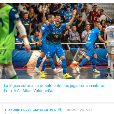
La lógica euforia se desató entre los jugadores vinateros.
Foto: Viña Albali Valdepeñas.
Efe
-
-
POR QUINTA VEZ CONSECUTIVA
05/05/2024 09:41