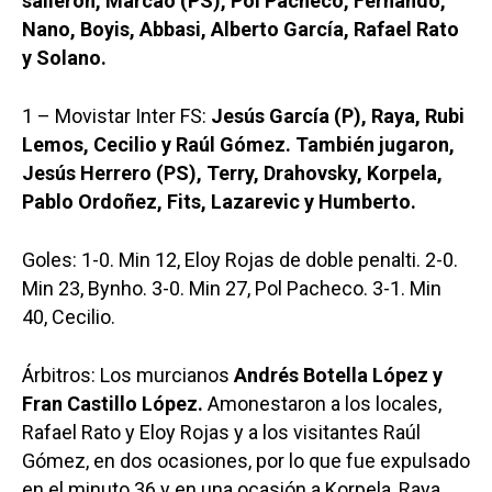
salieron, Marcao (PS), Pol Pacheco, Fernando,
Nano, Boyis, Abbasi, Alberto García, Rafael Rato
y Solano.
1 – Movistar Inter FS:
Jesús García (P), Raya, Rubi
Lemos, Cecilio y Raúl Gómez. También jugaron,
Jesús Herrero (PS), Terry, Drahovsky, Korpela,
Pablo Ordoñez, Fits, Lazarevic y Humberto.
Goles: 1-0. Min 12, Eloy Rojas de doble penalti. 2-0.
Min 23, Bynho. 3-0. Min 27, Pol Pacheco. 3-1. Min
40, Cecilio.
Árbitros: Los murcianos
Andrés Botella López y
Fran Castillo López.
Amonestaron a los locales,
Rafael Rato y Eloy Rojas y a los visitantes Raúl
Gómez, en dos ocasiones, por lo que fue expulsado
en el minuto 36 y en una ocasión a Korpela, Raya,