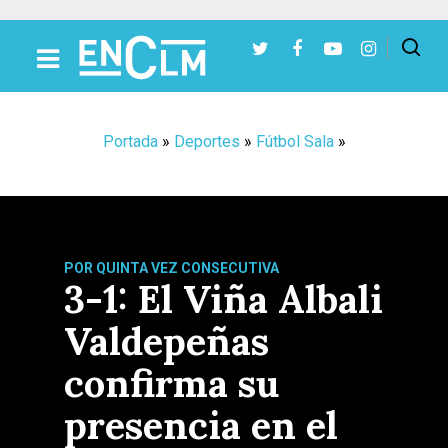
Presiona Intro para buscar o ESC para cerrar
Portada
»
Deportes
»
Fútbol Sala
»
POR QUINTA VEZ CONSECUTIVA
3-1: El Viña Albali
Valdepeñas
confirma su
presencia en el