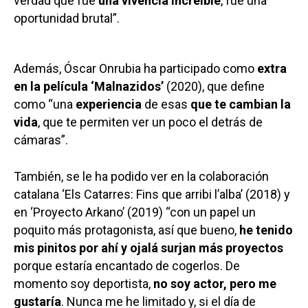
verdad que fue
una vivencia increíble
, fue una
oportunidad brutal”.
Además, Óscar Onrubia ha participado como
extra
en la película ‘Malnazidos’
(2020), que define
como “una
experiencia
de esas
que te cambian la
vida
, que te permiten ver un poco el detrás de
cámaras”.
También, se le ha podido ver en la colaboración
catalana ‘Els Catarres: Fins que arribi l’alba’ (2018) y
en ‘Proyecto Arkano’ (2019) “con un papel un
poquito más protagonista, así que bueno,
he tenido
mis pinitos por ahí y ojalá surjan más proyectos
porque estaría encantado de cogerlos. De
momento soy deportista,
no soy actor, pero me
gustaría
. Nunca me he limitado y, si el día de