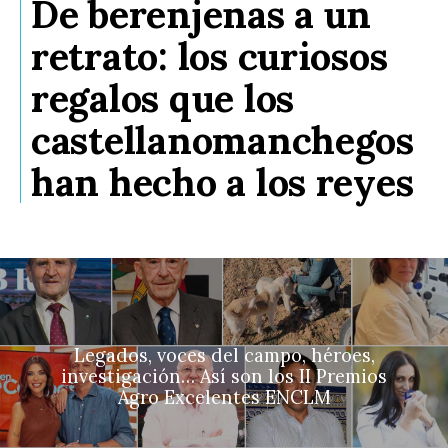
De berenjenas a un
retrato: los curiosos
regalos que los
castellanomanchegos
han hecho a los reyes
Legados, voces del campo, héroes,
investigación… Así son los II Premios
Agro Excelentes ENCLM