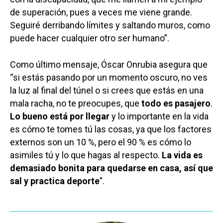
de superación, pues a veces me viene grande.
Seguiré derribando límites y saltando muros, como
puede hacer cualquier otro ser humano”.
Como último mensaje, Óscar Onrubia asegura que
“si estás pasando por un momento oscuro, no ves
la luz al final del túnel o si crees que estás en una
mala racha, no te preocupes, que
todo es pasajero
.
Castilla-La Manch
Lo bueno está por llegar
y lo importante en la vida
es cómo te tomes tú las cosas, ya que los factores
Toledo
Sanidad
externos son un 10 %, pero el 90 % es cómo lo
Ciudad Real
Economía
asimiles tú y lo que hagas al respecto.
La vida es
Albacete
demasiado bonita para quedarse en casa, así que
Educación
sal y practica
deporte
”.
Cuenca
Cultura
Guadalajara
Deportes
Talavera