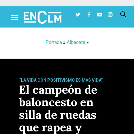
Presiona Intro para buscar o ESC para cerrar
Portada
»
Albacete
»
“LA VIDA CON POSITIVISMO ES MÁS VIDA”
El campeón de
baloncesto en
silla de ruedas
que rapea y