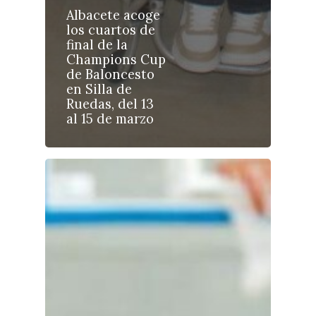
Albacete acoge
los cuartos de
final de la
Champions Cup
Castilla-La Manch
de Baloncesto
Toledo
Sanidad
en Silla de
Ruedas, del 13
Ciudad Real
Economía
al 15 de marzo
Albacete
Educación
Cuenca
Cultura
Guadalajara
Deportes
Talavera
Sucesos
Medio Ambiente
Planeta Rural