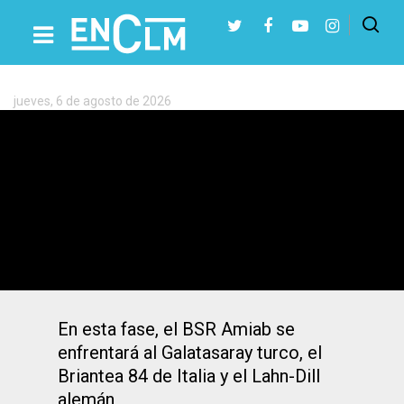
Etiqueta:
baloncesto
en
silla
jueves, 6 de agosto de 2026
de
Presiona Intro para buscar o ESC para cerrar
ruedas
Albacete acoge los cuartos de final de la
Champions Cup de Baloncesto en Silla
de Ruedas, del 13 al 15 de marzo
En esta fase, el BSR Amiab se
enfrentará al Galatasaray turco, el
Briantea 84 de Italia y el Lahn-Dill
alemán