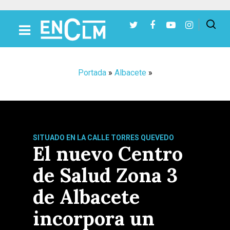
Presiona Intro para buscar o ESC para cerrar
Portada
»
Albacete
»
SITUADO EN LA CALLE TORRES QUEVEDO
El nuevo Centro
de Salud Zona 3
de Albacete
incorpora un