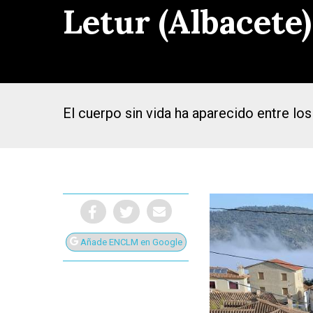
Letur (Albacete)
El cuerpo sin vida ha aparecido entre lo
Añade ENCLM en Google
Presiona Intro para buscar o ESC para cerrar