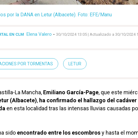
s por la DANA en Letur (Albacete). Foto: EFE/Manu
Elena Valero
-
RTAL EN CLM
30/10/2024 13:05
| Actualizado a 30/10/2024 
ACIONES POR TORMENTAS
LETUR
astilla-La Mancha,
Emiliano García-Page
, que este miér
etur (Albacete)
,
ha confirmado el hallazgo del cadáver
ida
en esta localidad tras las intensas lluvias causadas po
 ha sido
encontrado entre los escombros
y hasta el mo