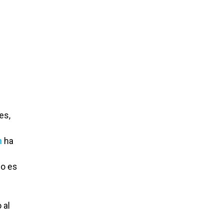
es,
n
ha
mo es
 al