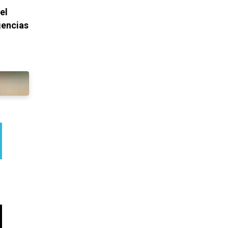
el
gencias