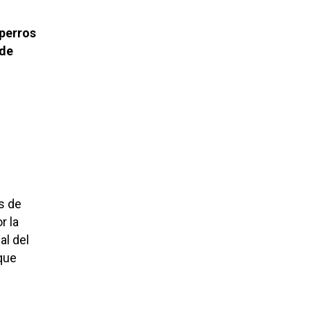
perros
 de
s de
r la
al del
 que