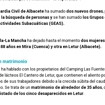
ardia Civil de Albacete
ha sumado
dos nuevos drones
,
n la búsqueda de personas y
se han sumado
los
Grupos
Actividades Subacuáticas
(GEAS).
lla-La Mancha
ha dejado hasta el momento
dos mujeres
 88 años en Mira (Cuenca) y otra en Letur (Albacete).
n matrimonio
l
ha hablado con los propietarios del Camping Las Fuente
 de lácteos El Cantero de Letur, que contienen el aliento po
s de sus trabajadores debido a la crecida súbita del caud
io. Se trata de un
matrimonio de alrededor de 35 años
,
listado de los cinco desaparecidos
en Letur
.