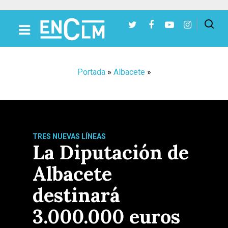
Presiona Intro para buscar o ESC para cerrar
Portada
»
Albacete
»
TRES NUEVAS LÍNEAS
La Diputación de
Albacete
destinará
3.000.000 euros