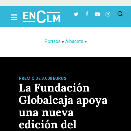
Presiona Intro para buscar o ESC para cerrar
Portada
»
Albacete
»
PREMIO DE 3.000 EUROS
La Fundación
Globalcaja apoya
una nueva
edición del