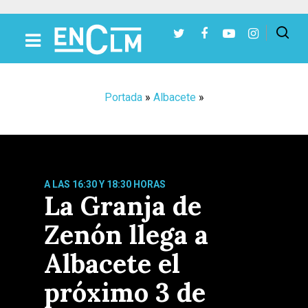
Presiona Intro para buscar o ESC para cerrar
Portada
»
Albacete
»
A LAS 16:30 Y 18:30 HORAS
La Granja de
Zenón llega a
Albacete el
próximo 3 de