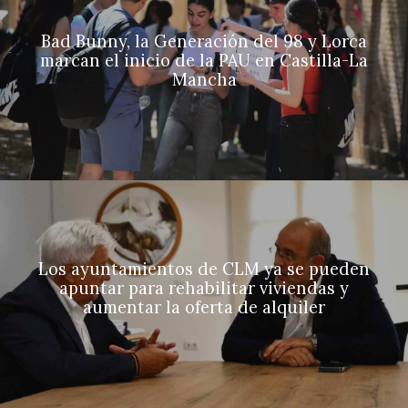
Bad Bunny, la Generación del 98 y Lorca
marcan el inicio de la PAU en Castilla-La
Mancha
Los ayuntamientos de CLM ya se pueden
apuntar para rehabilitar viviendas y
aumentar la oferta de alquiler