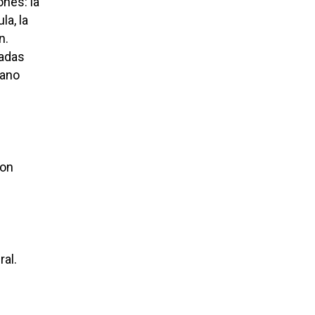
ones: la
la, la
n.
nadas
bano
con
ral.