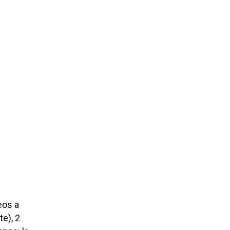
eos a
e), 2