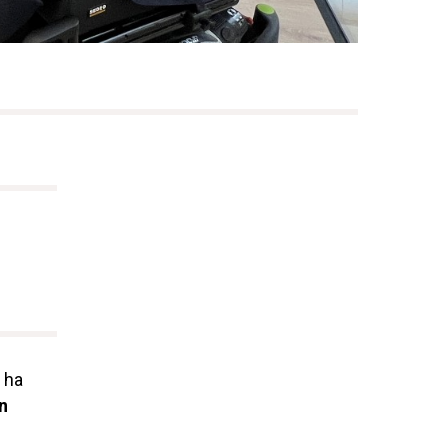
, ha
n