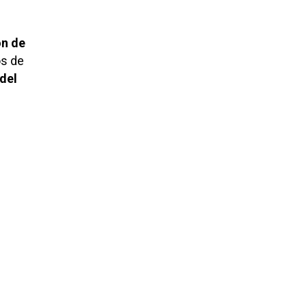
ón de
os de
del