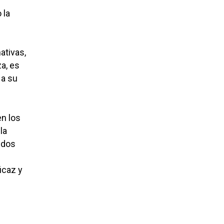
 la
ativas,
za, es
 a su
n los
la
ndos
icaz y