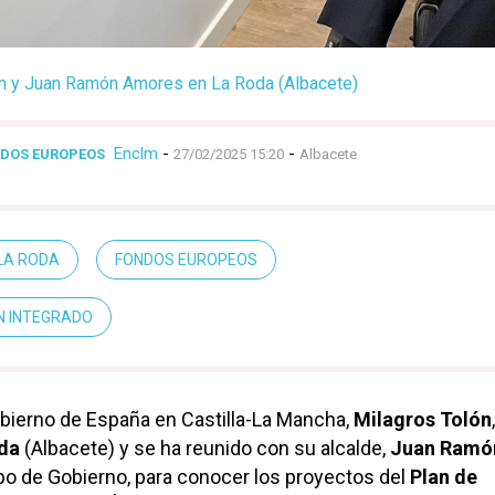
n y Juan Ramón Amores en La Roda (Albacete)
Enclm
-
-
NDOS EUROPEOS
27/02/2025 15:20
Albacete
LA RODA
FONDOS EUROPEOS
N INTEGRADO
bierno de España en Castilla-La Mancha,
Milagros Tolón
da
(Albacete) y se ha reunido con su alcalde,
Juan Ramó
ipo de Gobierno, para conocer los proyectos del
Plan de