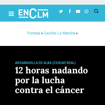
Presiona Intro para buscar o ESC para cerrar
Portada
»
Castilla-La Mancha
»
ARGAMASILLA DE ALBA (CIUDAD REAL)
12 horas nadando
por la lucha
contra el cáncer