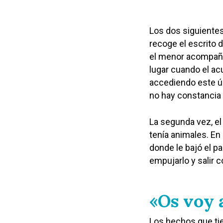
Los dos siguientes
recoge el escrito 
el menor acompaña
lugar cuando el a
accediendo este úl
no hay constancia 
La segunda vez, el
tenía animales. En
donde le bajó el p
empujarlo y salir c
«Os voy 
Los hechos que ti