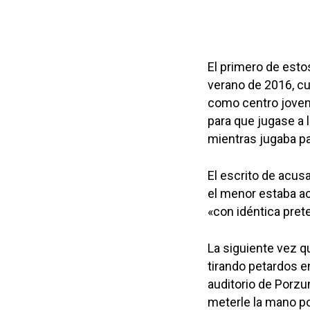
El primero de esto
verano de 2016, c
como centro joven 
para que jugase a 
mientras jugaba pa
El escrito de acusa
el menor estaba a
«con idéntica prete
La siguiente vez q
tirando petardos e
auditorio de Porzu
meterle la mano po