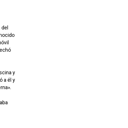
 del
onocido
óvil
vechó
scina y
 a él y
erna».
raba