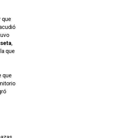
y que
 acudió
tuvo
iseta
,
la que
e que
mitorio
gró
nazas