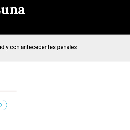
zuna
dad y con antecedentes penales
O