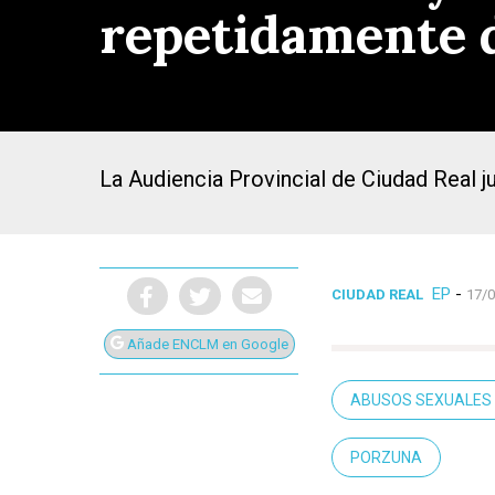
repetidamente 
La Audiencia Provincial de Ciudad Real 
EP
-
CIUDAD REAL
17/0
Añade ENCLM en Google
ABUSOS SEXUALES 
Presiona Intro para buscar o ESC para cerrar
PORZUNA