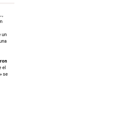
.,
un
e un
 una
eron
 el
» se