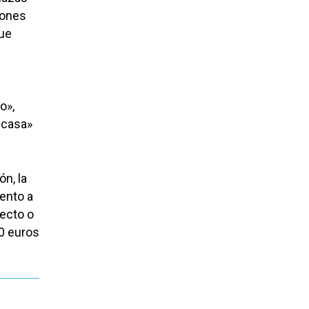
iones
que
o»,
 casa»
ón, la
iento a
recto o
0 euros