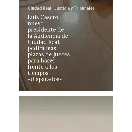
Ciudad Real
Justicia y Tribunales
Luis Casero,
nuevo
presidente de
la Audiencia de
Castilla-La Manch
Ciudad Real,
Toledo
pedirá más
Sanidad
plazas de jueces
Ciudad Real
Economía
para hacer
frente a los
Albacete
Educación
tiempos
Cuenca
«disparados»
Cultura
Guadalajara
Deportes
Talavera
Sucesos
Medio Ambiente
Planeta Rural