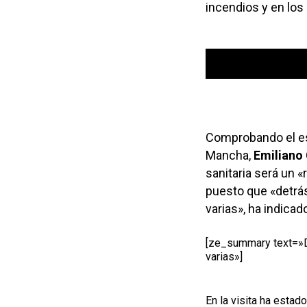
incendios y en los
Reproductor
00:00
de
audio
Comprobando el est
Mancha,
Emiliano
sanitaria será un «
puesto que «detrás
varias», ha indicad
[ze_summary text=»De
varias»]
En la visita ha esta