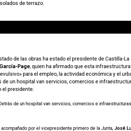
 solados de terrazo.
U
00:00
l
t
d
f
a
p
a
ado de las obras ha estado el presidente de Castilla-La
o
d
 García-Page
, quien ha afirmado que esta infraestructura
e
revulsivo» para el empleo, la actividad económica y el ur
v
 de un hospital van servicios, comercios e infraestructu
o el presidente.
trás de un hospital van servicios, comercios e infraestructura
do acompañado por el vicepresidente primero de la Junta,
José Lu