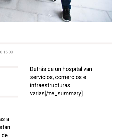
8 15:08
Detrás de un hospital van
servicios, comercios e
infraestructuras
varias[/ze_summary]
as a
stán
n de