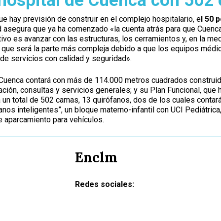
 hospital de Cuenca con 502
ue hay previsión de construir en el complejo hospitalario, e
l 50 
 asegura que ya ha comenzado «la cuenta atrás para que Cuenca
ivo es avanzar con las estructuras, los cerramientos y, en la med
 que será la parte más compleja debido a que los equipos médic
de servicios con calidad y seguridad».
 Cuenca contará con más de 114.000 metros cuadrados construido
zación, consultas y servicios generales; y su Plan Funcional, que
 un total de 502 camas, 13 quirófanos, dos de los cuales contar
nos inteligentes”, un bloque materno-infantil con UCI Pediátric
e aparcamiento para vehículos.
Enclm
Redes sociales: