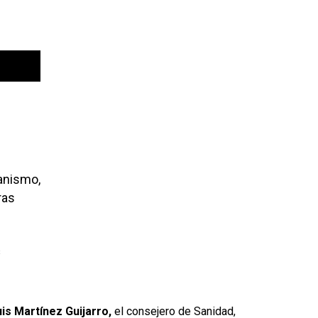
tiliza
as
eclas
e
lecha
rriba/abajo
ara
umentar
isminuir
l
banismo,
olumen.
ras
s
is Martínez Guijarro,
el consejero de Sanidad,