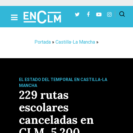
Presiona Intro para buscar o ESC para cerrar
Portada
»
Castilla-La Mancha
»
EL ESTADO DEL TEMPORAL EN CASTILLA-LA
MANCHA
229 rutas
escolares
canceladas en
CLM, 5.200