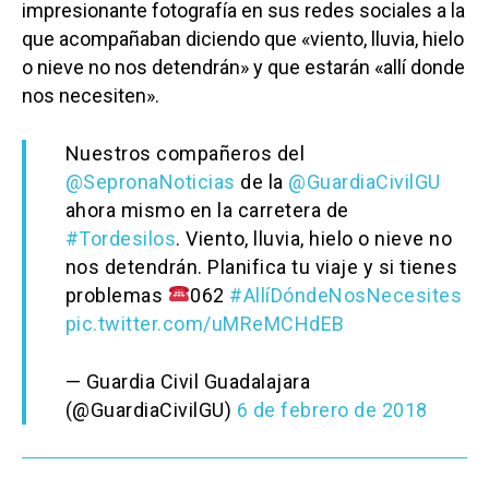
impresionante fotografía en sus redes sociales a la
que acompañaban diciendo que «viento, lluvia, hielo
o nieve no nos detendrán» y que estarán «allí donde
nos necesiten».
Nuestros compañeros del
@SepronaNoticias
de la
@GuardiaCivilGU
ahora mismo en la carretera de
#Tordesilos
. Viento, lluvia, hielo o nieve no
nos detendrán. Planifica tu viaje y si tienes
problemas
062
#AllíDóndeNosNecesites
pic.twitter.com/uMReMCHdEB
— Guardia Civil Guadalajara
(@GuardiaCivilGU)
6 de febrero de 2018