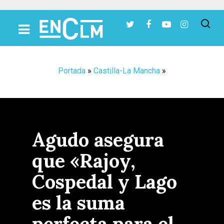
Presiona Intro para buscar o ESC para cerrar
Portada
»
Castilla-La Mancha
»
Agudo asegura
que «Rajoy,
Cospedal y Lago
es la suma
perfecta para el