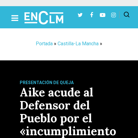
Presiona Intro para buscar o ESC para cerrar
Portada
»
Castilla-La Mancha
»
PRESENTACIÓN DE QUEJA
Aike acude al
Defensor del
Pueblo por el
«incumplimiento