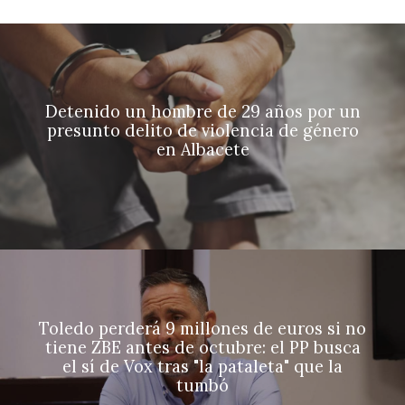
Detenido un hombre de 29 años por un
presunto delito de violencia de género
en Albacete
Toledo perderá 9 millones de euros si no
tiene ZBE antes de octubre: el PP busca
el sí de Vox tras "la pataleta" que la
tumbó