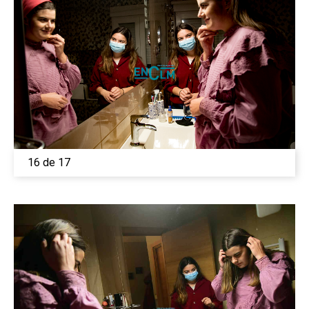
Castilla-La Manch
Toledo
Sanidad
16 de 17
Ciudad Real
Economía
Albacete
Educación
Cuenca
Cultura
Guadalajara
Deportes
Talavera
Sucesos