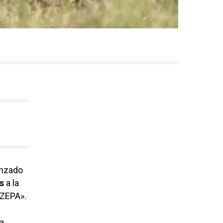
anzado
es
a la
 ZEPA».
a