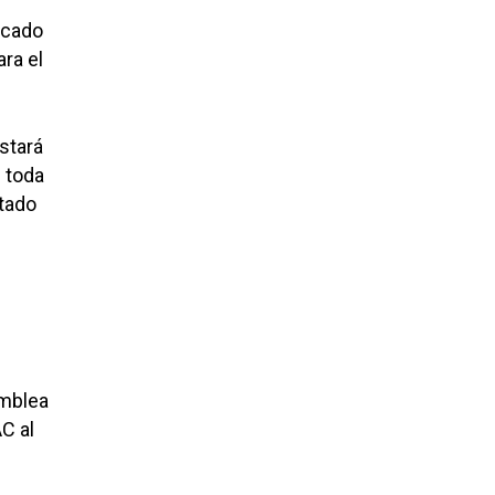
dicado
ra el
stará
n toda
stado
amblea
C al