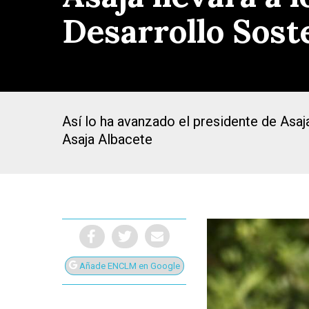
Desarrollo Sost
Así lo ha avanzado el presidente de Asaj
Asaja Albacete
Presiona Intro para buscar o ESC para cerrar
Añade ENCLM en Google