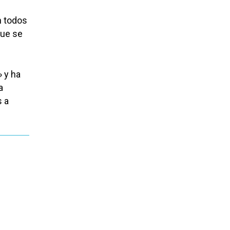
n todos
que se
 y ha
a
s a