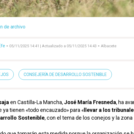
n de archivo
Efe
-
-
05/11/2025 14:41
| Actualizado a 05/11/2025 14:43
Albacete
EJOS
CONSEJERÍA DE DESARROLLO SOSTENIBLE
saja
en Castilla-La Mancha,
José María Fresneda
, ha av
e ya tienen «todo encauzado» para «
llevar a los tribunal
arrollo Sostenible
, con el tema de los conejos y la zona
ado que tomarán esta medida porque la organización se h