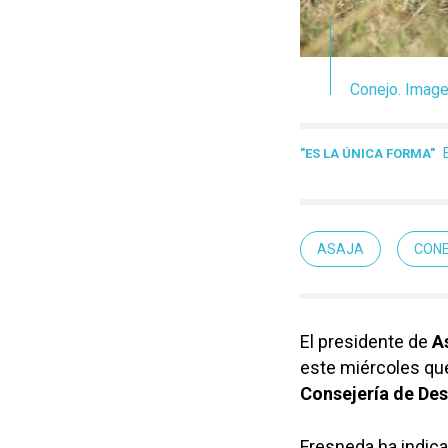
Conejo. Image
"ES LA ÚNICA FORMA"
ASAJA
CON
El presidente de
A
este miércoles qu
Consejería de Des
Fresneda ha indic