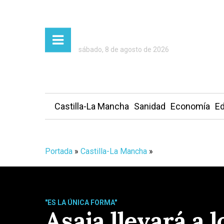
sábado, 8 de agosto de 2026
Castilla-La Mancha
Sanidad
Economía
Ed
Portada
»
Castilla-La Mancha
»
"ES LA ÚNICA FORMA"
Asaja llevará a 