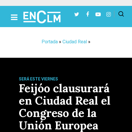
Presiona Intro para buscar o ESC para cerrar
Portada
»
Ciudad Real
»
SERÁ ESTE VIERNES
Feijóo clausurará
en Ciudad Real el
Congreso de la
Unión Europea