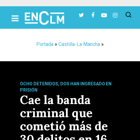
Presiona Intro para buscar o ESC para cerrar
Portada
»
Castilla-La Mancha
»
OCHO DETENIDOS, DOS HAN INGRESADO EN
PRISIÓN
Cae la banda
criminal que
cometió más de
30 delitos en 16