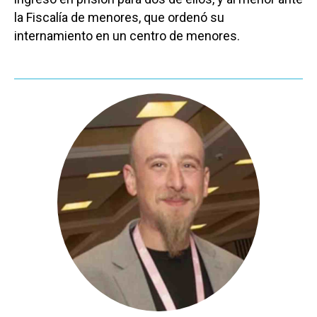
la Fiscalía de menores, que ordenó su
internamiento en un centro de menores.
Castilla-La Manch
Toledo
Sanidad
Ciudad Real
Economía
Albacete