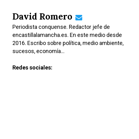
Educación
Cuenca
David Romero
Cultura
Guadalajara
Periodista conquense. Redactor jefe de
Deportes
Talavera
encastillalamancha.es. En este medio desde
Sucesos
2016. Escribo sobre política, medio ambiente,
sucesos, economía…
Medio Ambiente
Planeta Rural
Redes sociales:
Especiales
Política
Galerías