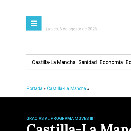
jueves, 6 de agosto de 2026
Castilla-La Mancha
Sanidad
Economía
Ed
Portada
»
Castilla-La Mancha
»
GRACIAS AL PROGRAMA MOVES III
Castilla-La Man