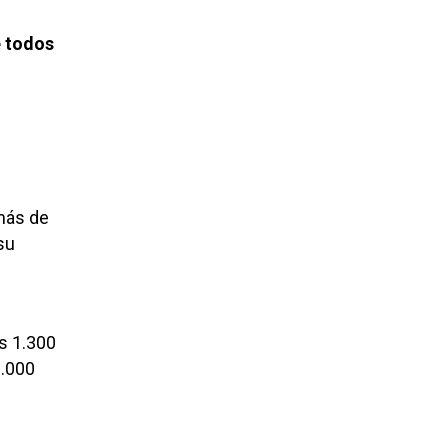
e todos
más de
su
os 1.300
9.000