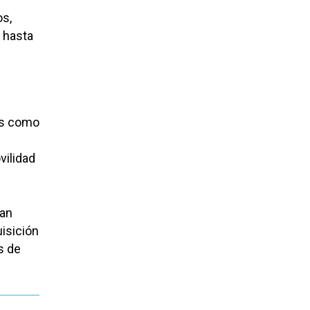
os,
 hasta
los como
vilidad
han
isición
s de