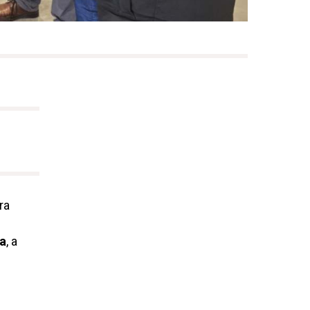
ra
ga
, a