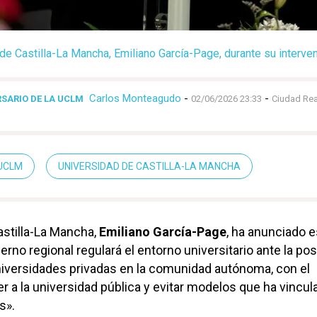
de Castilla-La Mancha, Emiliano García-Page, durante su interven
Carlos Monteagudo
-
-
RSARIO DE LA UCLM
02/06/2026 23:33
Ciudad Rea
UCLM
UNIVERSIDAD DE CASTILLA-LA MANCHA
astilla-La Mancha,
Emiliano García-Page
, ha anunciado e
rno regional regulará el entorno universitario ante la pos
niversidades privadas en la comunidad autónoma, con el
er a la universidad pública y evitar modelos que ha vincu
s».