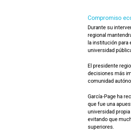
Compromiso ec
Durante su interve
regional mantendr
la institución par
universidad públi
El presidente regi
decisiones más im
comunidad autón
García-Page ha re
que fue una apuest
universidad propia
evitando que much
superiores.