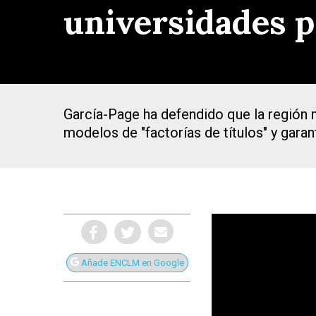
universidades p
García-Page ha defendido que la región n
modelos de "factorías de títulos" y gara
Añade ENCLM en Google
Presiona Intro para buscar o ESC para cerrar