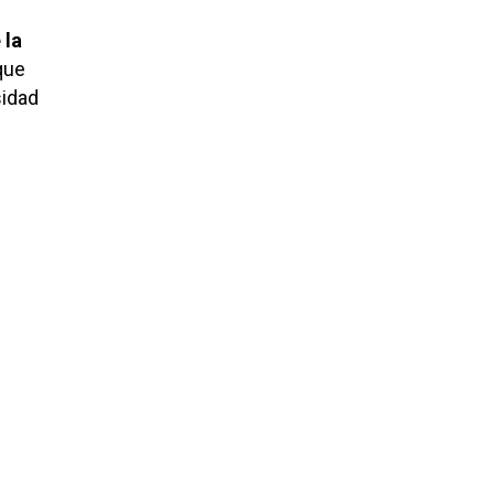
 la
que
sidad