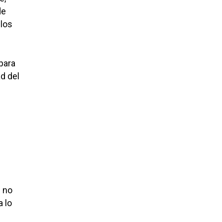
de
 los
para
d del
 no
 lo