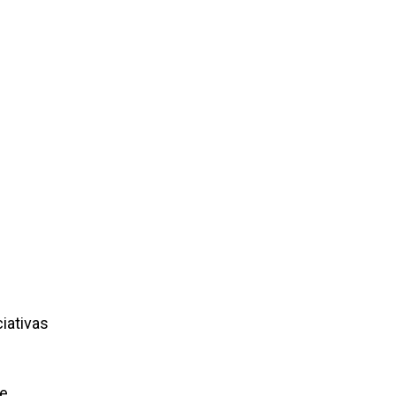
iativas
e,