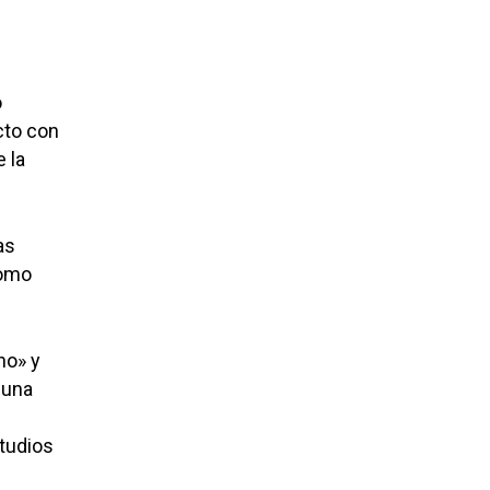
o
cto con
 la
as
como
ho» y
 una
tudios