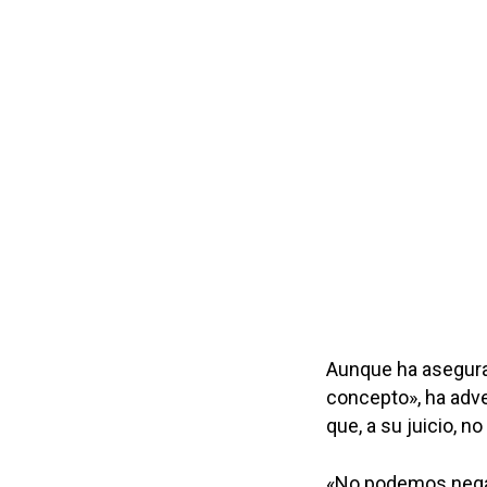
Aunque ha asegurad
concepto», ha adve
que, a su juicio, n
«No podemos negarl