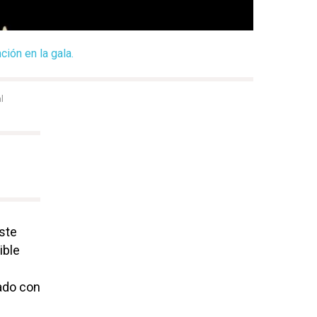
ción en la gala.
l
ste
ible
lado con