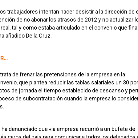
os trabajadores intentan hacer desistir a la dirección de 
nción de no abonar los atrasos de 2012 y no actualizar l
 real, tal y como estaba articulado en el convenio que final
ha añadido De la Cruz.
AR…
trata de frenar las pretensiones de la empresa en la
venio, que plantea reducir las tablas salariales un 30 po
tos de jornada el tiempo establecido de descanso y per
proceso de subcontratación cuando la empresa lo consider
s.
 ha denunciado que «la empresa recurrió a un bufete de
s caros del país para comunicar a todos los delegados 