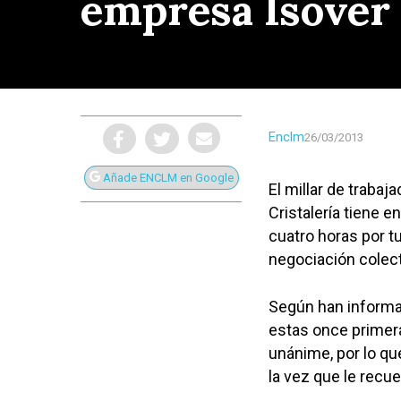
empresa Isover
Enclm
26/03/2013
Añade ENCLM en Google
El millar de traba
Cristalería tiene 
cuatro horas por t
negociación colect
Según han informa
estas once primer
Presiona Intro para buscar o ESC para cerrar
unánime, por lo qu
la vez que le recu