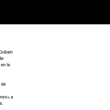
-Gobain
de
 en la
 de
nes», a
s.