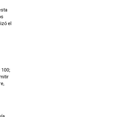
esta
os
izó el
r 100;
mitir
e,
vía