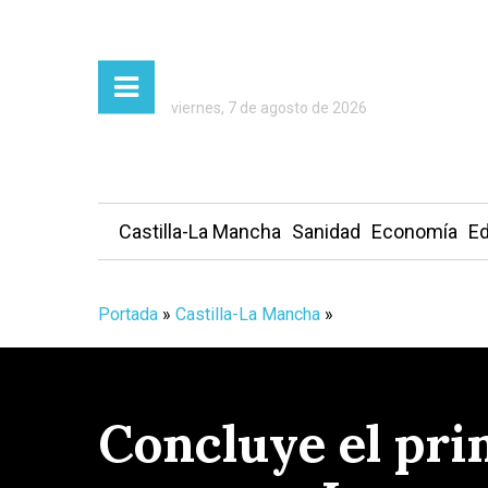
viernes, 7 de agosto de 2026
Castilla-La Mancha
Sanidad
Economía
Ed
Portada
»
Castilla-La Mancha
»
Concluye el prim