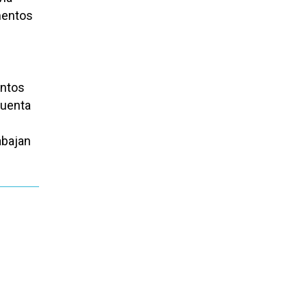
mentos
entos
cuenta
abajan