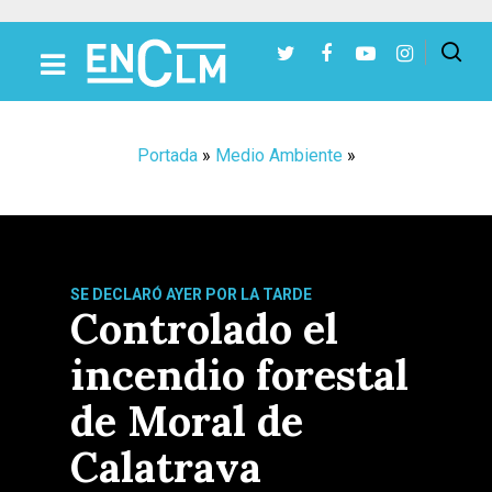
Presiona Intro para buscar o ESC para cerrar
Portada
»
Medio Ambiente
»
SE DECLARÓ AYER POR LA TARDE
Controlado el
incendio forestal
de Moral de
Calatrava