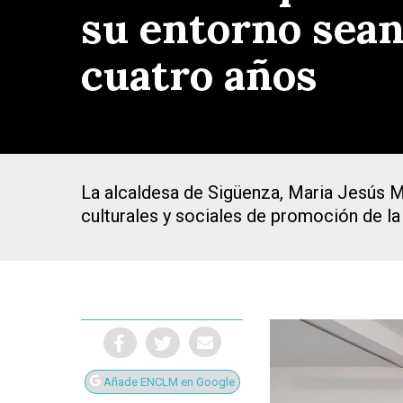
su entorno sean
cuatro años
La alcaldesa de Sigüenza, Maria Jesús Me
culturales y sociales de promoción de la
Presiona Intro para buscar o ESC para cerrar
Añade ENCLM en Google