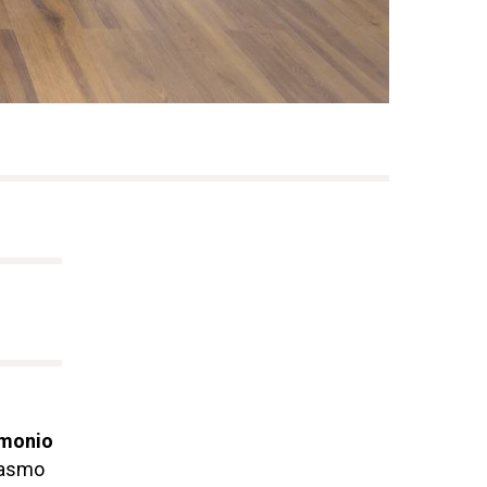
imonio
iasmo