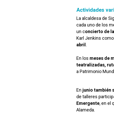
Actividades vari
La alcaldesa de Si
cada uno de los me
un c
oncierto de l
Karl Jenkins como 
abril
.
En los
meses de m
teatralizadas, ru
a Patrimonio Mundi
En
junio también 
de talleres partici
Emergente
, en el
Alameda.