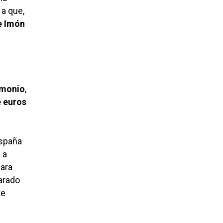
a que,
e Imón
imonio
,
e euros
España
 a
ara
arado
te