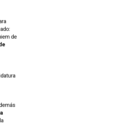
ara
zado:
quiem de
de
didatura
además
ca
la