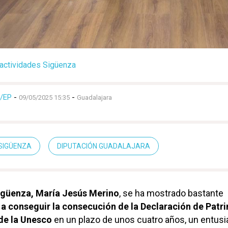
actividades Sigüenza
/EP
-
-
09/05/2025 15:35
Guadalajara
SIGÜENZA
DIPUTACIÓN GUADALAJARA
igüenza, María Jesús Merino
, se ha mostrado bastante
 a conseguir la consecución de la Declaración de Patr
de la Unesco
en un plazo de unos cuatro años, un entus