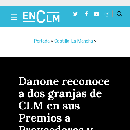
Presiona Intro para buscar o ESC para cerrar
Portada
»
Castilla-La Mancha
»
Danone reconoce
a dos granjas de
CLM en sus
Premios a
Proveedores y