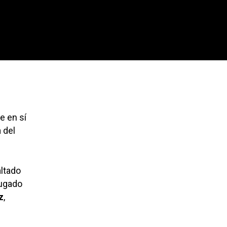
e en sí
 del
ltado
jugado
z
,