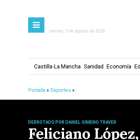
viernes, 7 de agosto de 2026
Castilla-La Mancha
Sanidad
Economía
Ed
Portada
»
Deportes
»
DERROTADO POR DANIEL GIMENO TRAVER
Feliciano López,