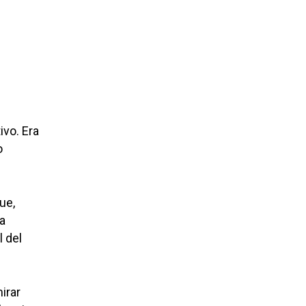
ivo. Era
o
ue,
ha
l del
irar