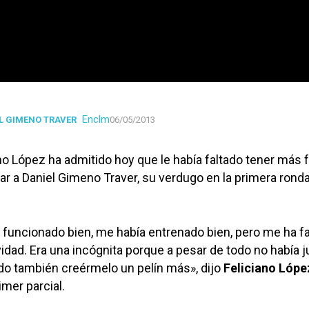
Enclm
L GIMENO TRAVER
06/05/2013
ano López ha admitido hoy que le había faltado tener más f
 a Daniel Gimeno Traver, su verdugo en la primera ronda
funcionado bien, me había entrenado bien, pero me ha fa
idad. Era una incógnita porque a pesar de todo no había 
ado también creérmelo un pelín más», dijo
Feliciano Lópe
imer parcial.