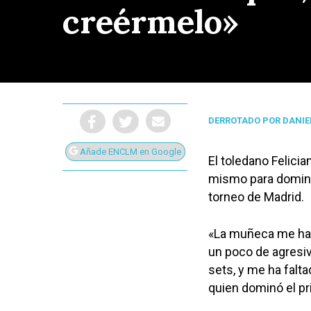
creérmelo»
DERROTADO POR DANIE
Añade ENCLM en Google
El toledano Felici
mismo para dominar
torneo de Madrid.
«La muñeca me ha 
un poco de agresiv
Presiona Intro para buscar o ESC para cerrar
sets, y me ha falt
quien dominó el pr