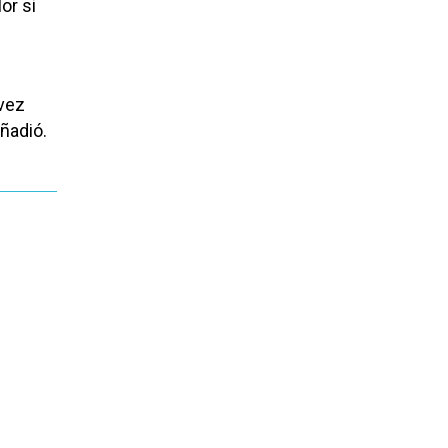
or si
 vez
ñadió.