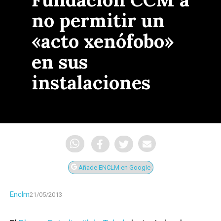
no permitir un
«acto xenófobo»
en sus
instalaciones
Añade ENCLM en Google
Enclm
21/05/2013