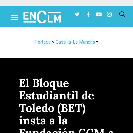
Presiona Intro para buscar o ESC para cerrar
Portada
»
Castilla-La Mancha
»
El Bloque
Estudiantil de
Toledo (BET)
insta a la
Fundación CCM a