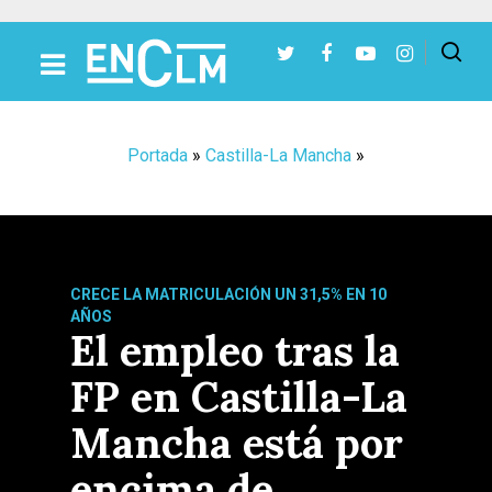
Presiona Intro para buscar o ESC para cerrar
Portada
»
Castilla-La Mancha
»
CRECE LA MATRICULACIÓN UN 31,5% EN 10
AÑOS
El empleo tras la
FP en Castilla-La
Mancha está por
encima de