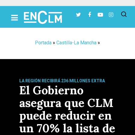
Presiona Intro para buscar o ESC para cerrar
Portada
»
Castilla-La Mancha
»
LA REGIÓN RECIBIRÁ 236 MILLONES EXTRA
El Gobierno
asegura que CLM
puede reducir en
un 70% la lista de