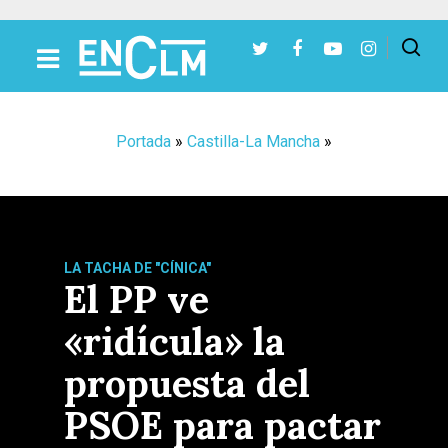
Presiona Intro para buscar o ESC para cerrar
Portada
»
Castilla-La Mancha
»
LA TACHA DE "CÍNICA"
El PP ve
«ridícula» la
propuesta del
PSOE para pactar