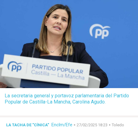
La secretaria general y portavoz parlamentaria del Partido
Popular de Castilla-La Mancha, Carolina Agudo.
Enclm/Efe
-
-
LA TACHA DE "CÍNICA"
27/02/2025 18:23
Toledo