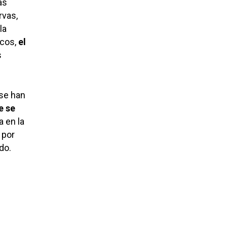
as
rvas,
la
cos,
el
s
ase han
e se
 en la
 por
do.