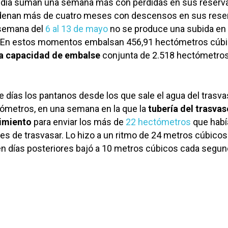
ndía suman una semana más con pérdidas en sus reserv
adenan más de cuatro meses con descensos en sus rese
 semana del
6 al 13 de mayo
no se produce una subida en 
. En estos momentos embalsan 456,91 hectómetros cúbi
la capacidad de embalse
conjunta de 2.518 hectómetro
te días los pantanos desde los que sale el agua del trasv
tómetros, en una semana en la que la
tubería del trasvas
dimiento
para enviar los más de
22 hectómetros
que había
s de trasvasar. Lo hizo a un ritmo de 24 metros cúbicos
n días posteriores bajó a 10 metros cúbicos cada segun