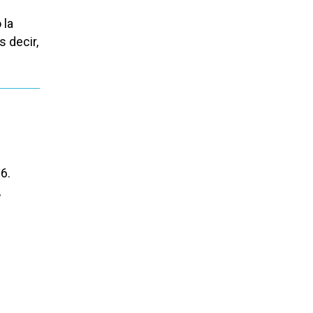
 la
 decir,
6.
,