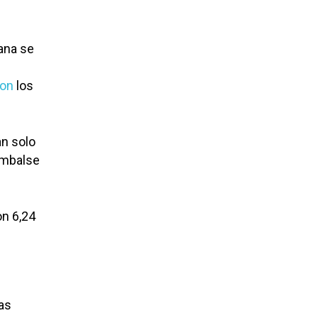
ana se
ron
los
an solo
 embalse
on 6,24
as