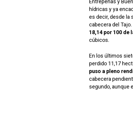
Entrepeñas y Bue
hídricas y ya enc
es decir, desde la
cabecera del Tajo
18,14 por 100 de 
cúbicos.
En los últimos sie
perdido 11,17 hec
puso a pleno ren
cabecera pendiente
segundo, aunque e