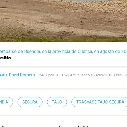
 embalse de Buendía, en la provincia de Cuenca, en agosto de 201
osRiber
David Romero
-
-
CADO
24/09/2019 10:57
| Actualizado a 24/09/2019 11:05
NDIA
SEGURA
TAJO
TRASVASE TAJO-SEGURA