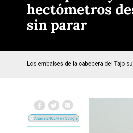
hectómetros de
sin parar
Los embalses de la cabecera del Tajo s
Presiona Intro para buscar o ESC para cerrar
Añade ENCLM en Google