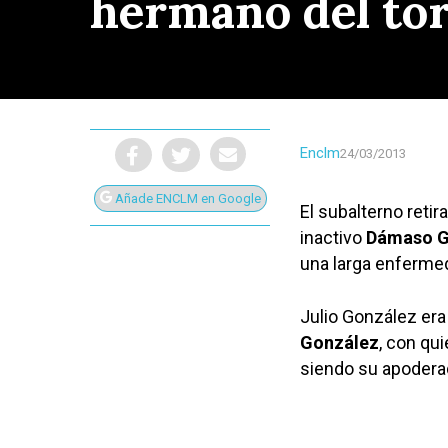
hermano del to
Enclm
24/03/2013
Añade ENCLM en Google
El subalterno reti
inactivo
Dámaso G
una larga enfermed
Julio González er
González
, con qu
siendo su apoderad
Presiona Intro para buscar o ESC para cerrar