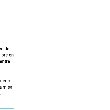
es de
ibre en
 entre
nterio
a misa
.