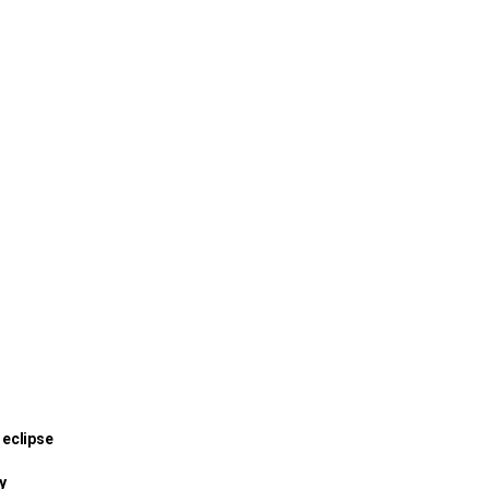
 eclipse
y