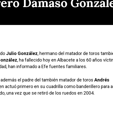
rero Dámaso Gonzál
rado
Julio González
, hermano del matador de toros tambi
onzález
, ha fallecido hoy en Albacete a los 60 años víct
ad, han informado a Efe fuentes familiares.
a además el padre del también matador de toros
Andrés
ien actuó primero en su cuadrilla como banderillero para 
o, una vez que se retiró de los ruedos en 2004.