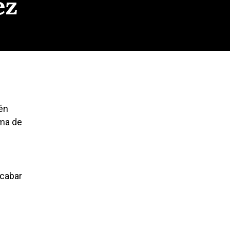
ez
én
ima de
acabar