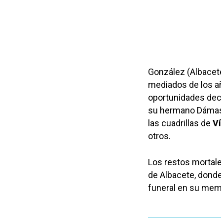
González (Albacete
mediados de los añ
oportunidades deci
su hermano Dámaso
las cuadrillas de
V
otros.
Los restos mortale
de Albacete, dond
funeral en su memo