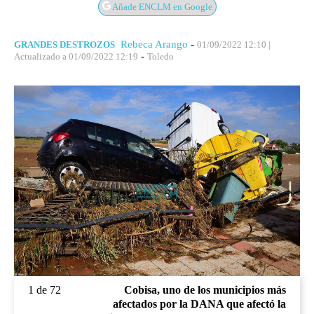
Añade ENCLM en Google
Rebeca Arango
-
GRANDES DESTROZOS
01/09/2022 12:10
|
-
Actualizado a 01/09/2022 12:19
Toledo
1 de 72
Cobisa, uno de los municipios más
afectados por la DANA que afectó la