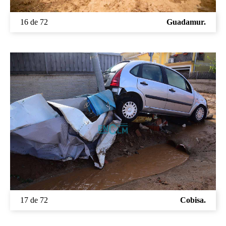
Medio Ambiente
16 de 72
Guadamur.
Planeta Rural
Especiales
Política
Galerías
17 de 72
Cobisa.