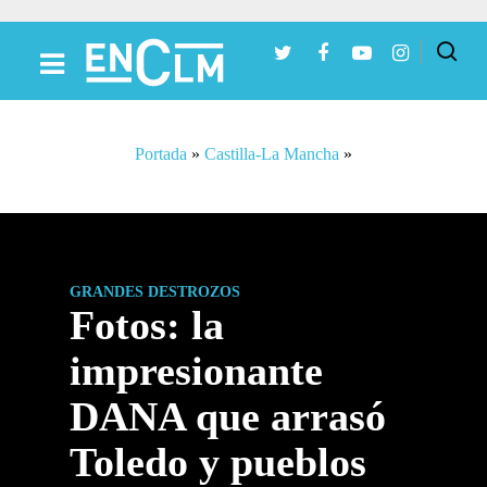
Presiona Intro para buscar o ESC para cerrar
Portada
»
Castilla-La Mancha
»
GRANDES DESTROZOS
Fotos: la
impresionante
DANA que arrasó
Toledo y pueblos