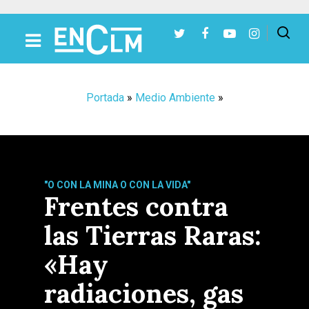
Presiona Intro para buscar o ESC para cerrar
Portada
»
Medio Ambiente
»
"O CON LA MINA O CON LA VIDA"
Frentes contra
las Tierras Raras:
«Hay
radiaciones, gas