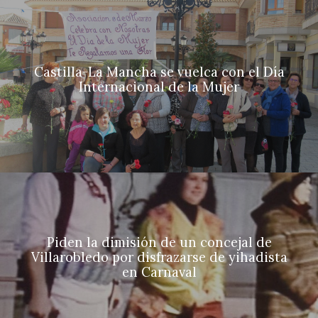
Castilla-La Mancha se vuelca con el Día
Internacional de la Mujer
Piden la dimisión de un concejal de
Villarobledo por disfrazarse de yihadista
en Carnaval