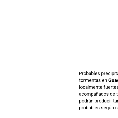
Probables precipi
tormentas en
Guad
localmente fuertes
acompañados de to
podrán producir t
probables según s