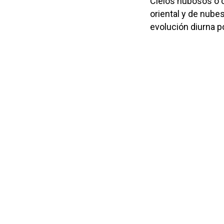
Cielos nubosos o 
oriental y de nubes
evolución diurna po