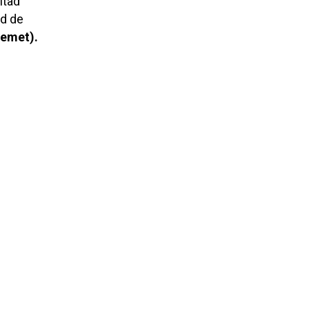
itad
ad de
Aemet).