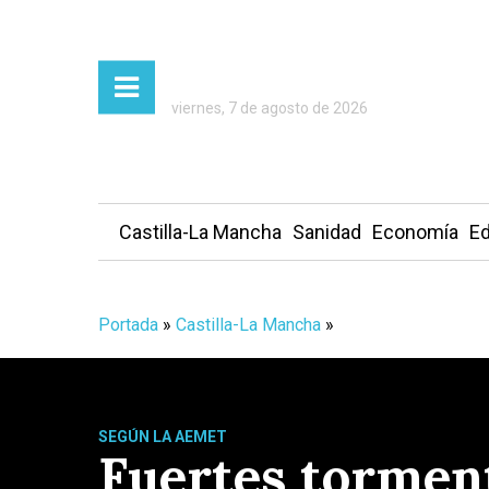
viernes, 7 de agosto de 2026
Castilla-La Mancha
Sanidad
Economía
Ed
Portada
»
Castilla-La Mancha
»
SEGÚN LA AEMET
Fuertes torment