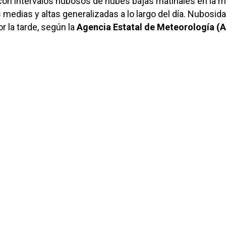
con intervalos nubosos de nubes bajas matinales en la m
 medias y altas generalizadas a lo largo del día. Nubosid
r la tarde, según la
Agencia Estatal de Meteorología (