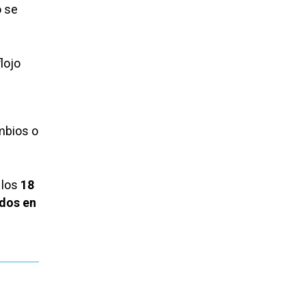
o se
lojo
mbios o
e los
18
ados en