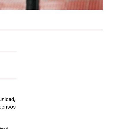
unidad,
scensos