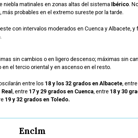
 niebla matinales en zonas altas del sistema
Ibérico
. N
s
, más probables en el extremo sureste por la tarde.
ureste con intervalos moderados en Cuenca y Albacete, y f
.
mas sin cambios o en ligero descenso; máximas sin ca
en el tercio oriental y en ascenso en el resto.
scilarán entre los
18 y los 32 grados en Albacete
, entr
 Real
, entre
17 y 29 grados en Cuenca
, entre
18 y 30 gr
re
19 y 32 grados en Toledo.
Enclm